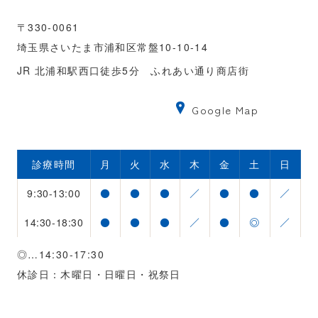
〒330-0061
埼玉県さいたま市浦和区常盤10-10-14
JR 北浦和駅西口徒歩5分 ふれあい通り商店街
Google Map
診療時間
月
火
水
木
金
土
日
9:30-13:00
●
●
●
／
●
●
／
14:30-18:30
●
●
●
／
●
◎
／
◎…14:30-17:30
休診日：木曜日・日曜日・祝祭日